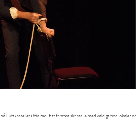
 på Luftkastellet i Malmö. Ett fantastiskt ställe med väldigt fina lokaler och